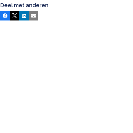
Deel met anderen
Facebook
X
LinkedIn
E-mail