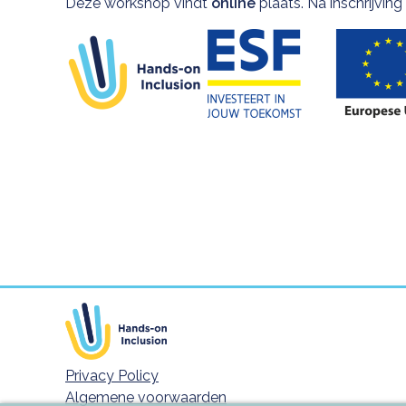
Deze workshop vindt
online
plaats. Na inschrijving
Privacy Policy
Footer meta navigatie
Algemene voorwaarden