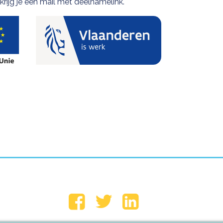
 krijg je een mail met deelnamelink.
Volg ons op
Facebook
Twitter
LinkedIn