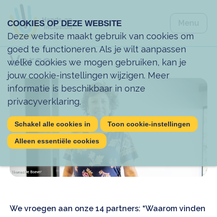
Spring na
Menu
COOKIES OP DEZE WEBSITE
Spring na
Sluiten
Deze website maakt gebruik van cookies om
goed te functioneren. Als je wilt aanpassen
Verso
welke cookies we mogen gebruiken, kan je
jouw cookie-instellingen wijzigen. Meer
informatie is beschikbaar in onze
privacyverklaring
.
Schakel alle cookies in
Toon cookie-instellingen
Alleen essentiële cookies
We vroegen aan onze 14 partners: “Waarom vinden