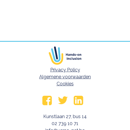
Privacy Policy
Footer meta navigatie
Algemene voorwaarden
Cookies
Volg ons op
Facebook
Twitter
LinkedIn
Kunstlaan 27, bus 14
02 739 10 71