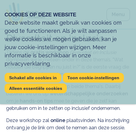
Spring na
Menu
COOKIES OP DEZE WEBSITE
Spring na
Sluiten
Deze website maakt gebruik van cookies om
goed te functioneren. Als je wilt aanpassen
Diversiteit en inclusie
welke cookies we mogen gebruiken, kan je
jouw cookie-instellingen wijzigen. Meer
Tijdens de
gratis workshop
Diversiteit en Inclusie
informatie is beschikbaar in onze
dompelen we je meteen onder in deze thema’s. "Wat
privacyverklaring
.
houden die begrippen nu juist in?" is de eerste vraag die
we samen beantwoorden.
Schakel alle cookies in
Toon cookie-instellingen
Daarna gaan we verder in op beide thema's. Daarbij
Alleen essentiële cookies
baseren we ons op
wetenschappelijke onderzoeken
om je
hands-on tips
mee te geven die je zelf kan
gebruiken om in te zetten op inclusief ondernemen.
Deze workshop zal
online
plaatsvinden. Na inschrijving
ontvang je de link om deel te nemen aan deze sessie.