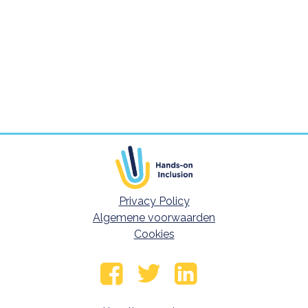
Privacy Policy
Footer meta navigatie
Algemene voorwaarden
Cookies
Volg ons op
Facebook
Twitter
LinkedIn