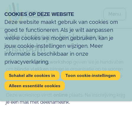
Spring na
Menu
COOKIES OP DEZE WEBSITE
Spring na
Sluiten
Deze website maakt gebruik van cookies om
goed te functioneren. Als je wilt aanpassen
Workshops Inclusieve
welke cookies we mogen gebruiken, kan je
instroom
jouw cookie-instellingen wijzigen. Meer
informatie is beschikbaar in onze
privacyverklaring
.
Tijdens deze
gratis workshop
geven we je handvaten
om
blinde vlekken
binnen je organisatie op te sporen
Schakel alle cookies in
Toon cookie-instellingen
om vervolgens die hiaten in je
aanwervingsproces
te
dichten.
Alleen essentiële cookies
Deze workshop vindt
online
plaats. Na inschrijving krijg
je een mail met deelnamelink.