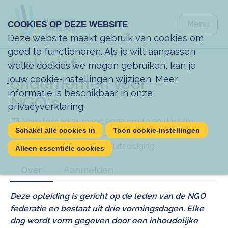
Spring na
Menu
COOKIES OP DEZE WEBSITE
Spring na
Sluiten
Deze website maakt gebruik van cookies om
goed te functioneren. Als je wilt aanpassen
Inclusief
welke cookies we mogen gebruiken, kan je
ondernemen voor
jouw cookie-instellingen wijzigen. Meer
informatie is beschikbaar in onze
NGO's
privacyverklaring
.
Van dinsdag 21 maart 2023 om 10:00 uur t/m
Schakel alle cookies in
Toon cookie-instellingen
donderdag 5 oktober 2023 om 16:30 uur
Hands-on Inclusion, Op uitnodiging
Alleen essentiële cookies
Over
Aanmelden
Deze opleiding is gericht op de leden van de NGO
federatie en bestaat uit drie vormingsdagen. Elke
dag wordt vorm gegeven door een inhoudelijke