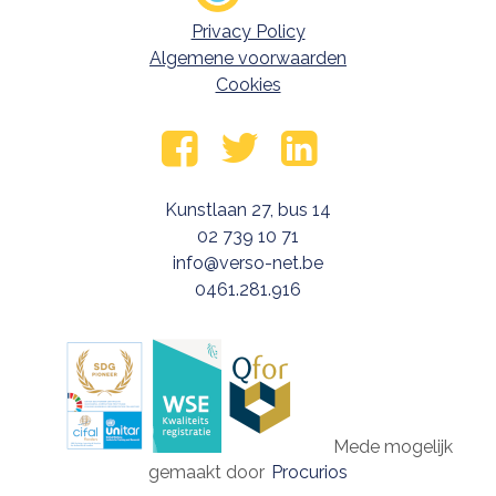
Privacy Policy
Footer meta navigatie
Algemene voorwaarden
Cookies
Volg ons op
Facebook
Twitter
LinkedIn
Kunstlaan 27, bus 14
02 739 10 71
info@verso-net.be
0461.281.916
Mede mogelijk
gemaakt door
Procurios